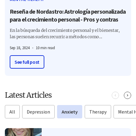
Reseña de Nordastro: Astrología personalizada
para el crecimiento personal - Pros y contras
En la búsqueda del crecimiento personal y el bienestar,
las personas suelen recurrir a métodos como...
Sep 18, 2024
10 min read
See full post
Latest Articles
All
Depression
Anxiety
Therapy
Mental 