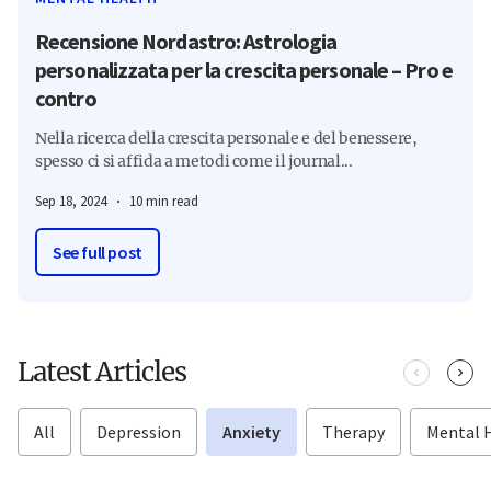
Recensione Nordastro: Astrologia
personalizzata per la crescita personale – Pro e
contro
Nella ricerca della crescita personale e del benessere,
spesso ci si affida a metodi come il journal...
Sep 18, 2024
10 min read
See full post
Latest Articles
All
Depression
Anxiety
Therapy
Mental 