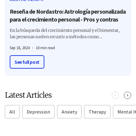
Reseña de Nordastro: Astrología personalizada
para el crecimiento personal - Pros y contras
En la búsqueda del crecimiento personal y el bienestar,
las personas suelen recurrir a métodos como...
Sep 18, 2024
10 min read
See full post
Latest Articles
All
Depression
Anxiety
Therapy
Mental 