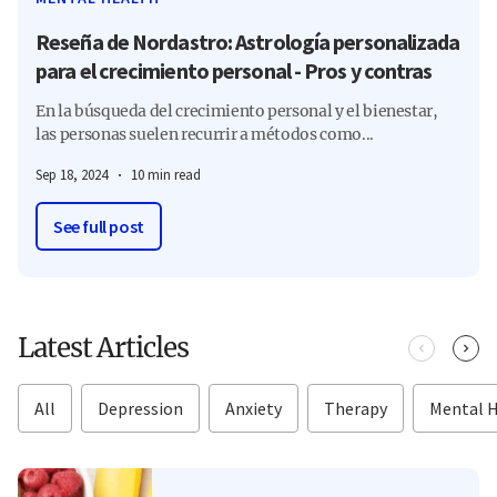
Reseña de Nordastro: Astrología personalizada
para el crecimiento personal - Pros y contras
En la búsqueda del crecimiento personal y el bienestar,
las personas suelen recurrir a métodos como...
Sep 18, 2024
10 min read
See full post
Latest Articles
All
Depression
Anxiety
Therapy
Mental 