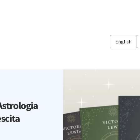
English
Astrologia
escita
o