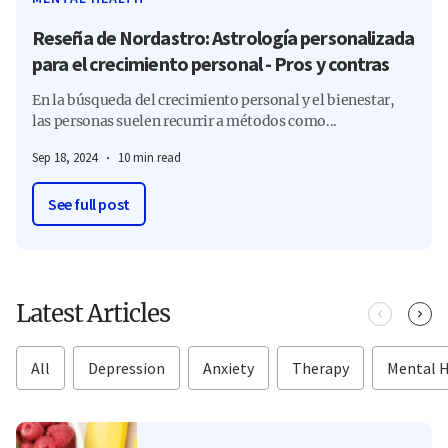
Reseña de Nordastro: Astrología personalizada
para el crecimiento personal - Pros y contras
En la búsqueda del crecimiento personal y el bienestar,
las personas suelen recurrir a métodos como...
Sep 18, 2024
10 min read
See full post
Latest Articles
All
Depression
Anxiety
Therapy
Mental 