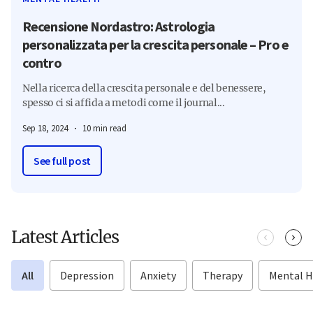
Recensione Nordastro: Astrologia
personalizzata per la crescita personale – Pro e
contro
Nella ricerca della crescita personale e del benessere,
spesso ci si affida a metodi come il journal...
Sep 18, 2024
10 min read
See full post
Latest Articles
All
Depression
Anxiety
Therapy
Mental H