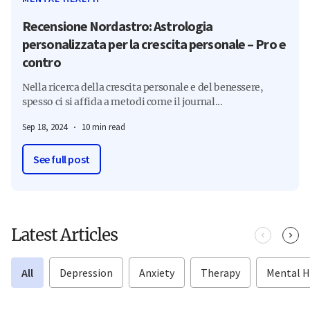
Recensione Nordastro: Astrologia
personalizzata per la crescita personale – Pro e
contro
Nella ricerca della crescita personale e del benessere,
spesso ci si affida a metodi come il journal...
Sep 18, 2024
10 min read
See full post
Latest Articles
All
Depression
Anxiety
Therapy
Mental H