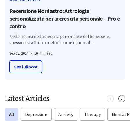
Recensione Nordastro: Astrologia
personalizzata per la crescita personale – Pro e
contro
Nella ricerca della crescita personale e del benessere,
spesso ci si affida a metodi come il journal...
Sep 18, 2024
10 min read
See full post
Latest Articles
All
Depression
Anxiety
Therapy
Mental H