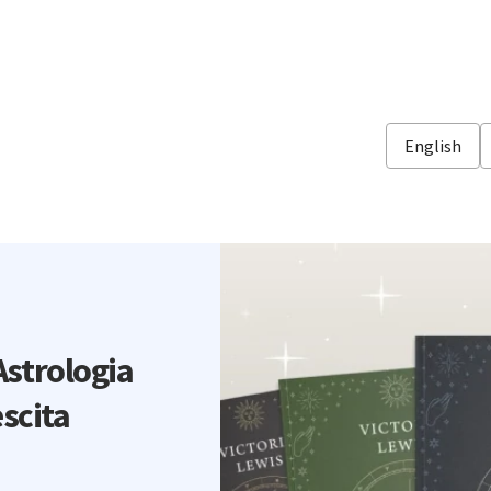
English
Astrologia
escita
o