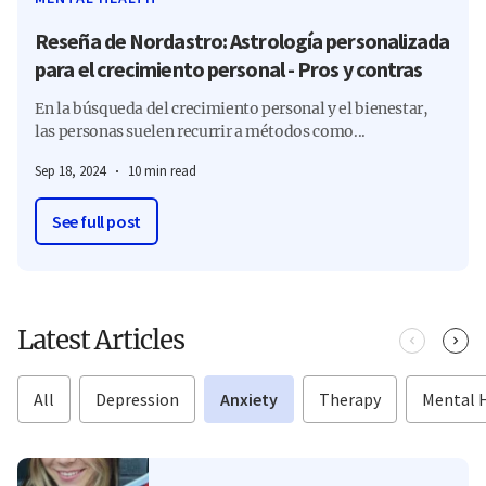
Reseña de Nordastro: Astrología personalizada
para el crecimiento personal - Pros y contras
En la búsqueda del crecimiento personal y el bienestar,
las personas suelen recurrir a métodos como...
Sep 18, 2024
10 min read
See full post
Latest Articles
All
Depression
Anxiety
Therapy
Mental 