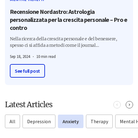
Recensione Nordastro: Astrologia
personalizzata per la crescita personale – Pro e
contro
Nella ricerca della crescita personale e del benessere,
spesso ci si affida a metodi come il journal...
Sep 18, 2024
10 min read
See full post
Latest Articles
All
Depression
Anxiety
Therapy
Mental 